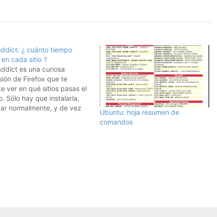
ddict: ¿ cuánto tiempo
en cada sitio ?
ddict es una curiosa
ión de Firefox que te
e ver en qué sitios pasas el
. Sólo hay que instalarla,
ar normalmente, y de vez
Ubuntu: hoja resumen de
ando ir a ver qué páginas
comandos
 visitado y por cuanto
 ... muy curioso.Visto en
cker.