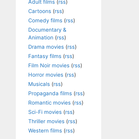
Adult films
(
rss
)
Cartoons
(
rss
)
Comedy films
(
rss
)
Documentary &
Animation
(
rss
)
Drama movies
(
rss
)
Fantasy films
(
rss
)
Film Noir movies
(
rss
)
Horror movies
(
rss
)
Musicals
(
rss
)
Propaganda films
(
rss
)
Romantic movies
(
rss
)
Sci-Fi movies
(
rss
)
Thriller movies
(
rss
)
Western films
(
rss
)