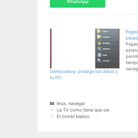
WhatsApp
Pagea
pasas 
Pagea
extens
permit
tiempo
naveg
Democrakey: protege tus datos y
en cu
tu PC
hemos
tiempo
Lifeha
Categorías
linux
,
navegar
La TV como tiene que ser
El zombi blanco