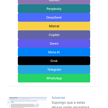
Gemini
Perplexity
DeepSeek
Mistral
Copilot
Qwen
Meta AI
Grok
Telegram
WhatsApp
Adsense
Supongo que a estas
alturas nadie necesitará