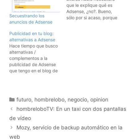
que le explique qué es
Adsense, ¿no?. Bueno,
Secuestrando los
sólo por si acaso, porque
anuncios de Adsense
estoy preparando un
artículo sobre
Publicidad en tu blog:
optimización de páginas
alternativas a Adsense
para Adsense, deciros
Hace tiempo que busco
que si tenéis una página
alternativas /
web, un blog, un portal,
complementos a la
o cualquier presencia en
publicidad de Adsense
internet, tenéis que abrir
que tengo en el blog de
una…
hombrelobo.He probado
el sistema de afiliados
de Amazon (ver la barra
en el lateral derecho),
Categorías
futuro
,
hombrelobo
,
negocio
,
opinion
Tradedoubler y mil otras
redes.Pero ayer me llevé
hombreloboTV: En un taxi con dos pantallas
una grata sorpresa al
de vídeo
encontrar Adbrite. Tiene
muchas cosas…
Mozy, servicio de backup automático en la
web