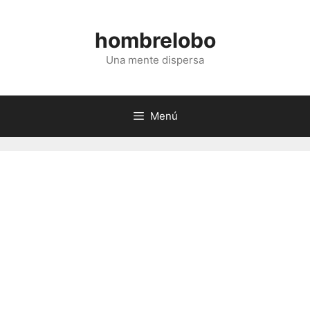
Saltar
al
hombrelobo
contenido
Una mente dispersa
Menú