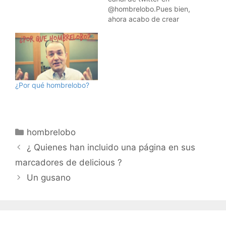
@hombrelobo.Pues bien,
ahora acabo de crear
otro canal de twitter
llamado
@hombrelobocom,
donde se publicarán solo
los artículos en
hombrelobo, los artículos
¿Por qué hombrelobo?
en Travel y los mensajes
a los foros de
hombrelobo.Para que el
que quiera seguir
Categorías
solamente el blog,…
hombrelobo
¿ Quienes han incluido una página en sus
marcadores de delicious ?
Un gusano