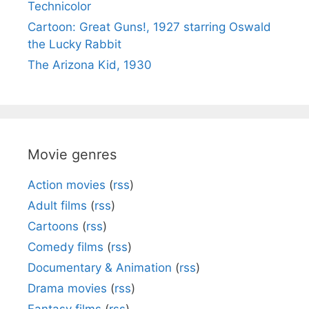
Technicolor
Cartoon: Great Guns!, 1927 starring Oswald
the Lucky Rabbit
The Arizona Kid, 1930
Movie genres
Action movies
(
rss
)
Adult films
(
rss
)
Cartoons
(
rss
)
Comedy films
(
rss
)
Documentary & Animation
(
rss
)
Drama movies
(
rss
)
Fantasy films
(
rss
)