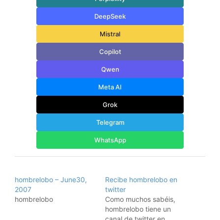
DeepSeek
Mistral
Copilot
Qwen
Meta AI
Grok
Telegram
WhatsApp
hombrelobo – June30,
Recibe hombrelobo en
2007
twitter
hombrelobo
Como muchos sabéis,
hombrelobo tiene un
canal de twitter en