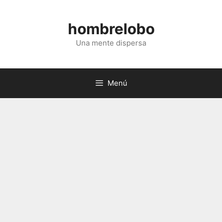
Saltar
al
hombrelobo
contenido
Una mente dispersa
Menú