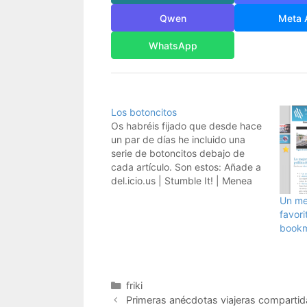
Qwen
Meta 
WhatsApp
Los botoncitos
Os habréis fijado que desde hace
un par de días he incluido una
serie de botoncitos debajo de
cada artículo. Son estos: Añade a
del.icio.us | Stumble It! | Menea
esta historia ¿ Para qué sirven ?
Un me
Cada uno tiene un propósito:El de
favori
delicious, sirve para que guardéis
bookm
la página…
Categorías
friki
Primeras anécdotas viajeras compartida