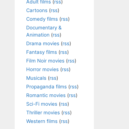
Adult films
(
rss
)
Cartoons
(
rss
)
Comedy films
(
rss
)
Documentary &
Animation
(
rss
)
Drama movies
(
rss
)
Fantasy films
(
rss
)
Film Noir movies
(
rss
)
Horror movies
(
rss
)
Musicals
(
rss
)
Propaganda films
(
rss
)
Romantic movies
(
rss
)
Sci-Fi movies
(
rss
)
Thriller movies
(
rss
)
Western films
(
rss
)