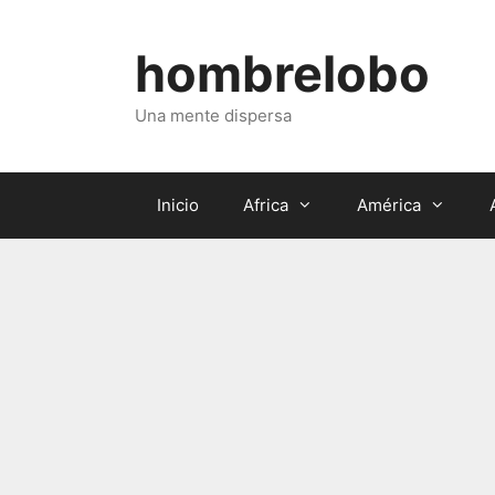
Saltar
al
hombrelobo
contenido
Una mente dispersa
Inicio
Africa
América