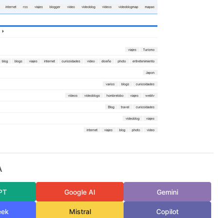
A
PT
Google AI
Gemini
eek
Mistral
Copilot