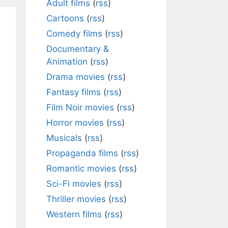
Adult films
(
rss
)
Cartoons
(
rss
)
Comedy films
(
rss
)
Documentary &
Animation
(
rss
)
Drama movies
(
rss
)
Fantasy films
(
rss
)
Film Noir movies
(
rss
)
Horror movies
(
rss
)
Musicals
(
rss
)
Propaganda films
(
rss
)
Romantic movies
(
rss
)
Sci-Fi movies
(
rss
)
Thriller movies
(
rss
)
Western films
(
rss
)