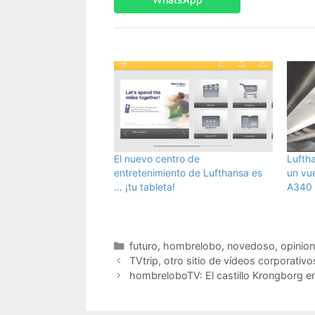
El nuevo centro de
Luftha
entretenimiento de Lufthansa es
un vu
… ¡tu tableta!
A340
Categorías
futuro
,
hombrelobo
,
novedoso
,
opinion
TVtrip, otro sitio de vídeos corporati
hombreloboTV: El castillo Krongborg e