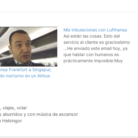
Mis tribulaciones con Lufthansa
Así están las cosas. Esto del
servicio al cliente es graciosísimo
...He enviado este email hoy, ya
que hablar con humanos es
prácticamente imposible:Muy
Sres. míos:La semana pasada
nsa Frankfurt a Singapur,
hice una reserva con cargo a
elo nocturno en un Airbus
millas. Diez minutos después, hice
otra reserva para mi mujer con
cargo a mi tarjeta de…
,
viajes
,
volar
vos aburridos y con música de ascensor
n Helsingor