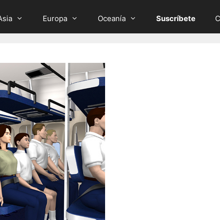
Asia
Europa
Oceanía
Suscríbete
C