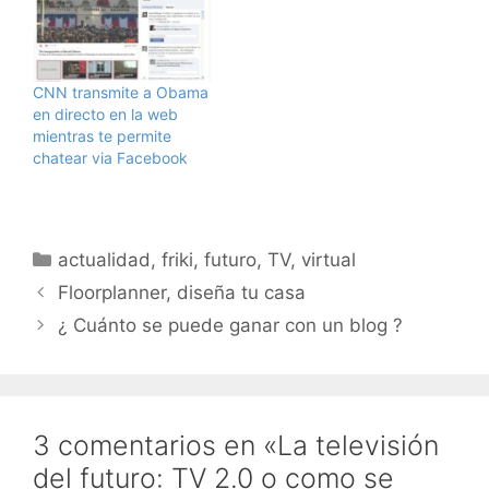
conferencias de Startup
proyecto de televisión
2.0, y como parte de
en vivo entre Eduardo
esta experimentación
Collado y yo mismo, que
experimental, tengo la
esperamos que os
CNN transmite a Obama
intención de…
guste. Por cierto, este es
en directo en la web
el chat que acompañó a
mientras te permite
la transmisión.
chatear via Facebook
Empezamos haciendo
una transmisión cada
miércoles a…
Categorías
actualidad
,
friki
,
futuro
,
TV
,
virtual
Floorplanner, diseña tu casa
¿ Cuánto se puede ganar con un blog ?
3 comentarios en «La televisión
del futuro: TV 2.0 o como se