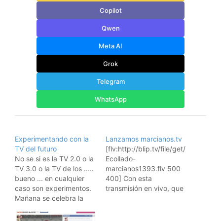
Copilot
Qwen
Meta AI
Grok
Telegram
WhatsApp
Experimentando con la
Lanzamos marcianos.tv
TV del futuro
[flv:http://blip.tv/file/get/
No se si es la TV 2.0 o la
Ecollado-
TV 3.0 o la TV de los .....
marcianos1393.flv 500
bueno ... en cualquier
400] Con esta
caso son experimentos.
transmisión en vivo, que
Mañana se celebra la
mostramos aquí
conferencia TV 2.0 en
grabada, hemos lanzado
medio de las
marcianos.tv, un