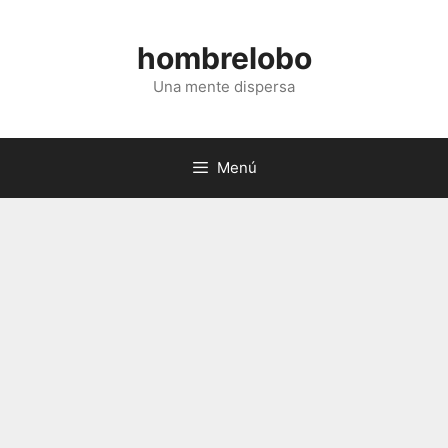
Saltar
al
hombrelobo
contenido
Una mente dispersa
Menú