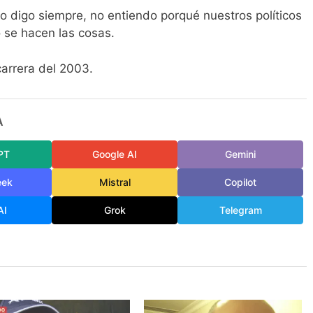
o digo siempre, no entiendo porqué nuestros políticos
 se hacen las cosas.
 carrera del 2003.
A
PT
Google AI
Gemini
eek
Mistral
Copilot
AI
Grok
Telegram