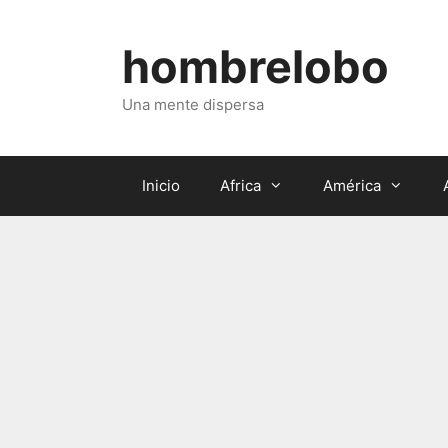
Saltar
al
hombrelobo
contenido
Una mente dispersa
Inicio
Africa
América