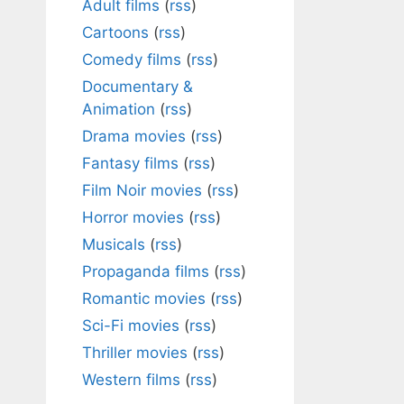
Adult films
(
rss
)
Cartoons
(
rss
)
Comedy films
(
rss
)
Documentary &
Animation
(
rss
)
Drama movies
(
rss
)
Fantasy films
(
rss
)
Film Noir movies
(
rss
)
Horror movies
(
rss
)
Musicals
(
rss
)
Propaganda films
(
rss
)
Romantic movies
(
rss
)
Sci-Fi movies
(
rss
)
Thriller movies
(
rss
)
Western films
(
rss
)