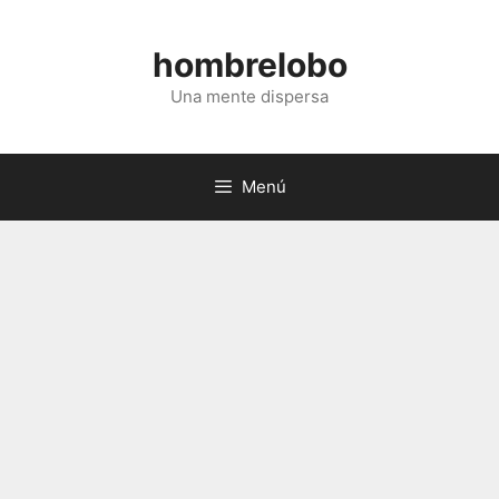
Saltar
al
hombrelobo
contenido
Una mente dispersa
Menú