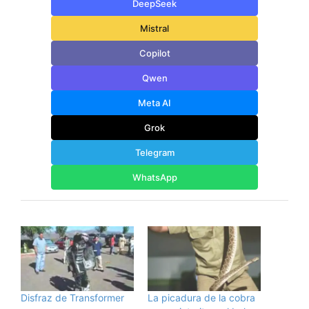
DeepSeek
Mistral
Copilot
Qwen
Meta AI
Grok
Telegram
WhatsApp
Disfraz de Transformer
La picadura de la cobra