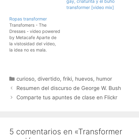
gay, criaturita y el buho
transformer [video mix]
Ropas transformer
Transfomers - The
Dresses - video powered
by Metacafe Aparte de
la vistosidad del vídeo,
la idea no es mala.
Puede tener sentido en
muchas circunstancias,
tener ropa que se
adapta a las
Categorías
curioso
,
divertido
,
friki
,
huevos
,
humor
circunstancias .... huelo
negocio para
Resumen del discurso de George W. Bush
diseñadores inteligentes
Comparte tus apuntes de clase en Flickr
..... Visto en
Rocketboom.
5 comentarios en «Transformer