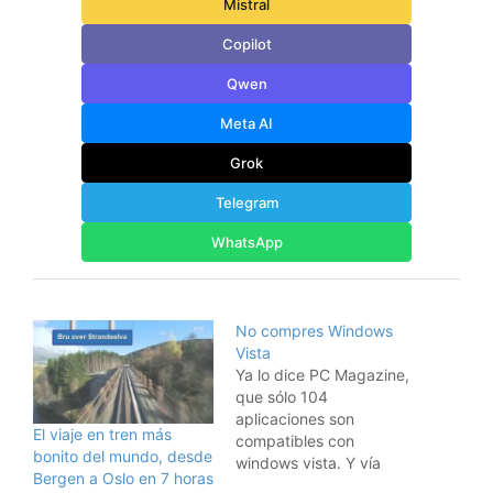
Mistral
Copilot
Qwen
Meta AI
Grok
Telegram
WhatsApp
No compres Windows
Vista
Ya lo dice PC Magazine,
que sólo 104
aplicaciones son
El viaje en tren más
compatibles con
bonito del mundo, desde
windows vista. Y vía
Bergen a Oslo en 7 horas
Lifehacker, descubro