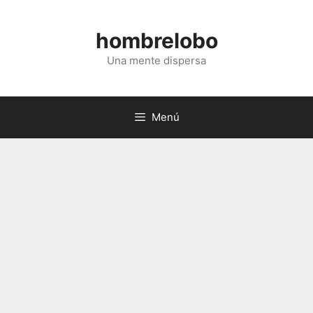
Saltar
al
hombrelobo
contenido
Una mente dispersa
Menú