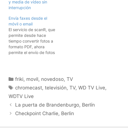
y media de vídeo sin
una wiki en la que
interrupción
enumeran los programas
que funcionan en
Envía faxes desde el
Windows Vista y los que
móvil o email
no. Y hay muchos que
El servicio de scanR, que
no funcionan.A pesar de
permite desde hace
todo esto, y a persar de
tiempo convertir fotos a
que…
formato PDF, ahora
permite el envío de fotos
via email a una dirección
de fax.Simplemente dar
vuestra dirección de
email de alta en el
Categorías
friki
,
movil
,
novedoso
,
TV
servicio de scanR, y
Etiquetas
desde ella, enviad un
chromecast
,
televisión
,
TV
,
WD TV Live
,
email con la foto y el…
WDTV Live
La puerta de Brandenburgo, Berlín
Checkpoint Charlie, Berlin