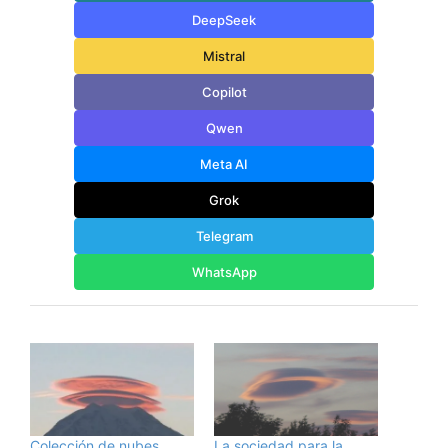
DeepSeek
Mistral
Copilot
Qwen
Meta AI
Grok
Telegram
WhatsApp
Colección de nubes
La sociedad para la