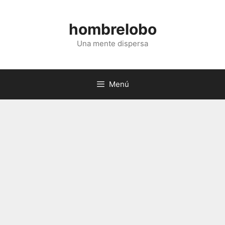
Saltar
al
hombrelobo
contenido
Una mente dispersa
Menú