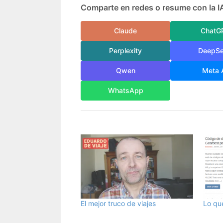
Comparte en redes o resume con la I
Claude
ChatG
Perplexity
DeepS
Qwen
Meta 
WhatsApp
El mejor truco de viajes
Lo qu