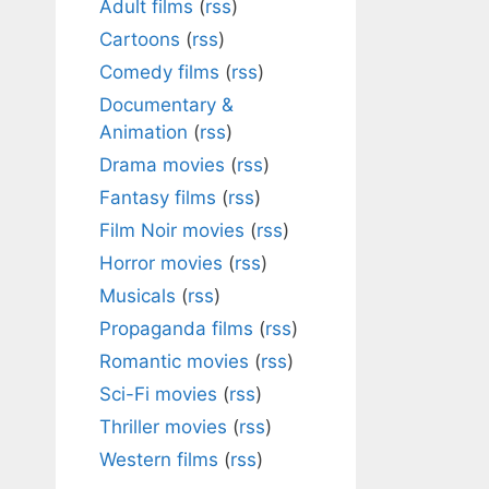
Adult films
(
rss
)
Cartoons
(
rss
)
Comedy films
(
rss
)
Documentary &
Animation
(
rss
)
Drama movies
(
rss
)
Fantasy films
(
rss
)
Film Noir movies
(
rss
)
Horror movies
(
rss
)
Musicals
(
rss
)
Propaganda films
(
rss
)
Romantic movies
(
rss
)
Sci-Fi movies
(
rss
)
Thriller movies
(
rss
)
Western films
(
rss
)