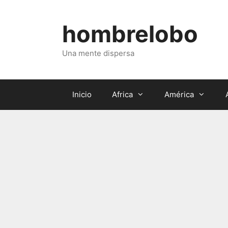
Saltar
al
hombrelobo
contenido
Una mente dispersa
Inicio
Africa
América