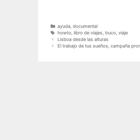
Categorías
ayuda
,
documental
Etiquetas
howto
,
libro de viajes
,
truco
,
viaje
Lisboa desde las alturas
El trabajo de tus sueños, campaña pro