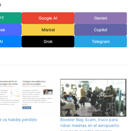
A
PT
Google AI
Gemini
eek
Mistral
Copilot
AI
Grok
Telegram
e os habéis perdido
Booster Bag Scam, truco para
robar maletas en el aeropuerto