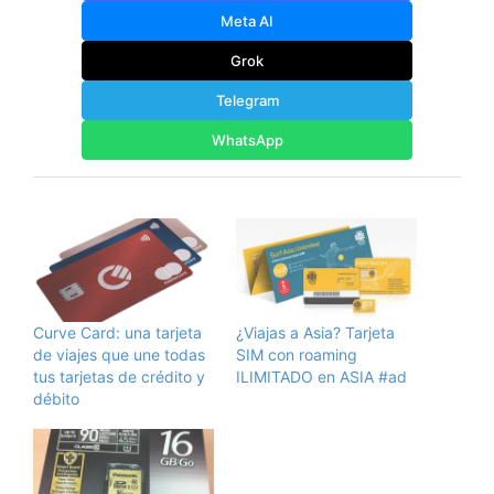
Meta AI
Grok
Telegram
WhatsApp
Curve Card: una tarjeta
¿Viajas a Asia? Tarjeta
de viajes que une todas
SIM con roaming
tus tarjetas de crédito y
ILIMITADO en ASIA #ad
débito