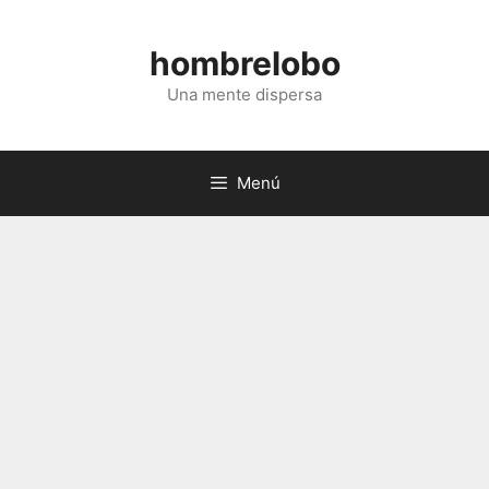
Saltar
al
hombrelobo
contenido
Una mente dispersa
Menú