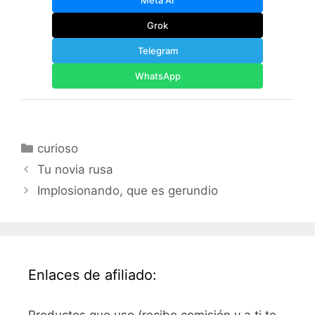
Meta AI
Grok
Telegram
WhatsApp
Categorías
curioso
Tu novia rusa
Implosionando, que es gerundio
Enlaces de afiliado: