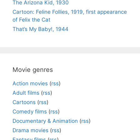
The Arizona Kid, 1930
Cartoon: Feline Follies, 1919, first appearance
of Felix the Cat
That’s My Baby!, 1944
Movie genres
Action movies
(
rss
)
Adult films
(
rss
)
Cartoons
(
rss
)
Comedy films
(
rss
)
Documentary & Animation
(
rss
)
Drama movies
(
rss
)
Fantasy films
(
rss
)