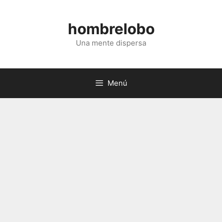
Saltar
al
hombrelobo
contenido
Una mente dispersa
Menú