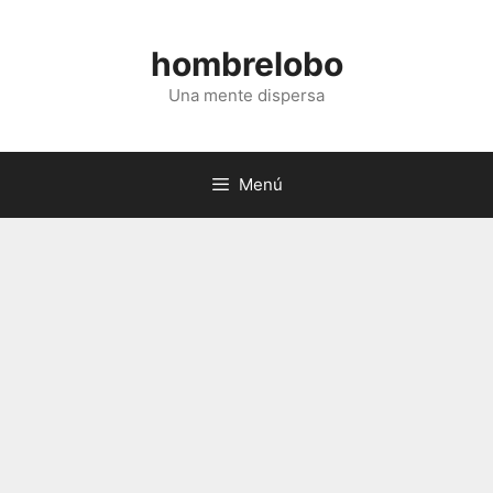
Saltar
al
hombrelobo
contenido
Una mente dispersa
Menú