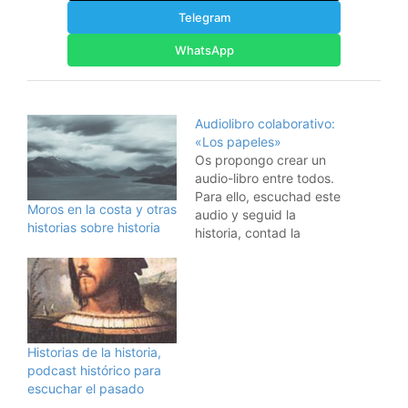
Telegram
WhatsApp
Audiolibro colaborativo:
«Los papeles»
Os propongo crear un
audio-libro entre todos.
Para ello, escuchad este
Moros en la costa y otras
audio y seguid la
historias sobre historia
historia, contad la
historia como os parezca
que deba continuar.
Llamad al contestador
de hombrelobo y contad
la siguiente parte. Una
vez al día publicaré las
Historias de la historia,
continuaciones de la
podcast histórico para
historia. Este es otro
escuchar el pasado
proyecto de…