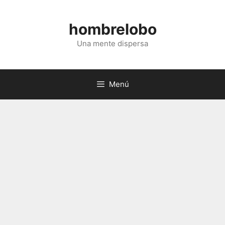
Saltar
al
hombrelobo
contenido
Una mente dispersa
Menú