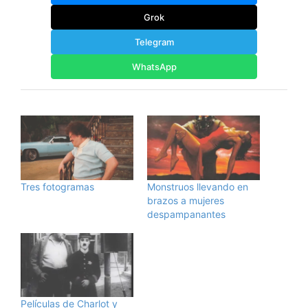
Grok
Telegram
WhatsApp
Tres fotogramas
Monstruos llevando en
brazos a mujeres
despampanantes
Películas de Charlot y