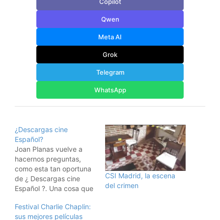
Copilot
Qwen
Meta AI
Grok
Telegram
WhatsApp
¿Descargas cine
Español?
Joan Planas vuelve a
hacernos preguntas,
como esta tan oportuna
CSI Madrid, la escena
de ¿ Descargas cine
del crimen
Español ?. Una cosa que
me hace mucha gracia
Festival Charlie Chaplin:
es que hay gente que
sus mejores películas
dice que las películas