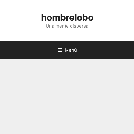
Saltar
al
hombrelobo
contenido
Una mente dispersa
Menú