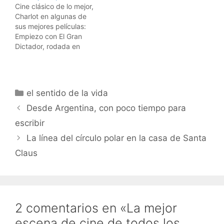
Cine clásico de lo mejor,
descargadas tienen peor
Charlot en algunas de
calidad ... ¿ en serio ? ¿
sus mejores películas:
peor calidad que la que
Empiezo con El Gran
nos da la…
Dictador, rodada en
1940 y una de las
mejores películas de
Charlot: Otra de las más
conocidas es Luces de
Categorías
el sentido de la vida
la ciudad, de 1931: El
Vagabundo, de 1916,
Desde Argentina, con poco tiempo para
otra obra maestra: El
escribir
aventurero, de…
La línea del círculo polar en la casa de Santa
Claus
2 comentarios en «La mejor
escena de cine de todos los