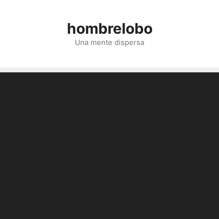
Saltar
al
hombrelobo
contenido
Una mente dispersa