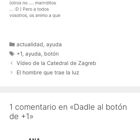
(otros no .... marrrditos
... :D ) Pero a todos
vosotros, os animo a que
me ayudéis a llevar a
hombrelobo a todos los
hogares .... bueno, ya
me entendéis .... que a
Categorías
actualidad
,
ayuda
veces parece que hablo
Etiquetas
para un anuncio de TV
+1
,
ayuda
,
botón
.....…
Vídeo de la Catedral de Zagreb
El hombre que trae la luz
1 comentario en «Dadle al botón
de +1»