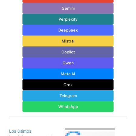
Gemini
Perplexity
DeepSeek
Mistral
Copilot
Qwen
Meta AI
Grok
Telegram
WhatsApp
Los últimos