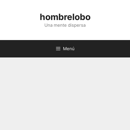
Saltar
al
hombrelobo
contenido
Una mente dispersa
Menú