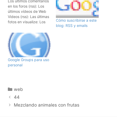
Los últimos comentarios
en los foros (rss): Los
últimos vídeos de Web
Videos (rss): Las últimas
Cómo suscribirse a este
fotos en visualize: Los
blog: RSS y emails
últimos comentarios en
hombrelobo (rss): Y todo
esto gracias a
Pageflakes, que os
permite insertar vuestros
feeds en cualquier
página.
Google Groups para uso
personal
Categorías
web
44
Mezclando animales con frutas