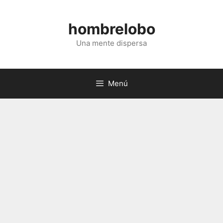
Saltar
al
hombrelobo
contenido
Una mente dispersa
Menú