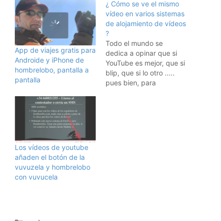
¿ Cómo se ve el mismo
vídeo en varios sistemas
de alojamiento de vídeos
?
Todo el mundo se
App de viajes gratis para
dedica a opinar que si
Androide y iPhone de
YouTube es mejor, que si
hombrelobo, pantalla a
blip, que si lo otro .....
pantalla
pues bien, para
dilucidarlo, y usando
HeySpread, una
herramienta que he
encontrado gracias a
Robin Good, he subido el
mismo vídeo a unos
Los vídeos de youtube
cuantos sitios de
añaden el botón de la
alojamiento de vídeo y…
vuvuzela y hombrelobo
con vuvucela
Categorías