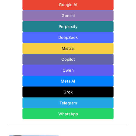
Google AI
Gemini
Perplexity
DeepSeek
Mistral
Copilot
Qwen
Meta AI
Grok
Telegram
WhatsApp