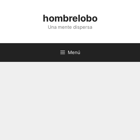
Saltar
al
hombrelobo
contenido
Una mente dispersa
Menú