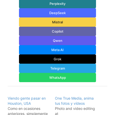
Perplexity
DeepSeek
Mistral
Copilot
Qwen
Meta AI
Grok
Telegram
WhatsApp
Viendo gente pasar en
One True Media, anima
Houston, USA
tus fotos y vídeos
Como en ocasiones
Photo and video editing
anteriores, simplemente
at