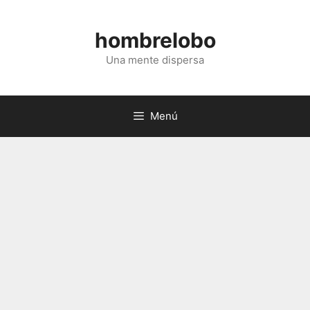
Saltar
al
hombrelobo
contenido
Una mente dispersa
Menú