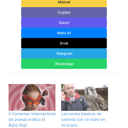
Mistral
Copilot
Qwen
Meta AI
Grok
Telegram
WhatsApp
II Certamen Internacional
Lecciones básicas de
de poesía erótica El
cetrería con un búho en
Búho Rojo
mi brazo