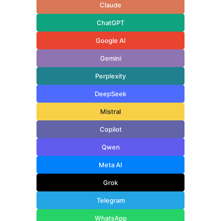
Claude
ChatGPT
Google AI
Gemini
Perplexity
DeepSeek
Mistral
Copilot
Qwen
Meta AI
Grok
Telegram
WhatsApp