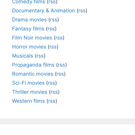
Comedy films
(
rss
)
Documentary & Animation
(
rss
)
Drama movies
(
rss
)
Fantasy films
(
rss
)
Film Noir movies
(
rss
)
Horror movies
(
rss
)
Musicals
(
rss
)
Propaganda films
(
rss
)
Romantic movies
(
rss
)
Sci-Fi movies
(
rss
)
Thriller movies
(
rss
)
Western films
(
rss
)