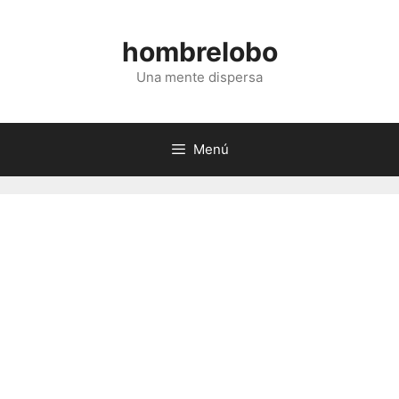
Saltar
al
hombrelobo
contenido
Una mente dispersa
Menú