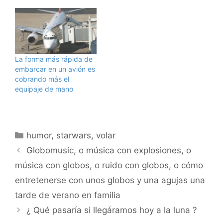
TVE sobre la luna. Esto
preferencias, pero os
es lo bueno de twitter,
dejo a continuación
que la gente puede
algunos de los destinos
emitir su opinión, y que
que considero más
muchas opiniones sirven
especiales para una luna
para ver lo que…
de miel de primer nivel.
La forma más rápida de
A ver si os parecen a la
embarcar en un avión es
altura: 1.- Hotel de
cobrando más el
hielo…
equipaje de mano
Categorías
humor
,
starwars
,
volar
Globomusic, o música con explosiones, o
música con globos, o ruido con globos, o cómo
entretenerse con unos globos y una agujas una
tarde de verano en familia
¿ Qué pasaría si llegáramos hoy a la luna ?