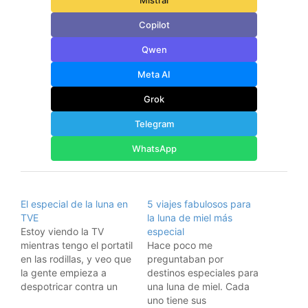
Copilot
Qwen
Meta AI
Grok
Telegram
WhatsApp
El especial de la luna en
5 viajes fabulosos para
TVE
la luna de miel más
Estoy viendo la TV
especial
mientras tengo el portatil
Hace poco me
en las rodillas, y veo que
preguntaban por
la gente empieza a
destinos especiales para
despotricar contra un
una luna de miel. Cada
programa especial de
uno tiene sus