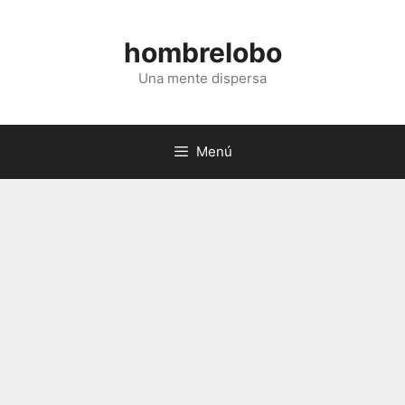
Saltar
al
hombrelobo
contenido
Una mente dispersa
Menú