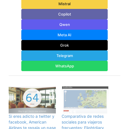
Mistral
Copilot
Qwen
Meta AI
Grok
Telegram
WhatsApp
Si eres adicto a twitter y
Comparativa de redes
facebook, American
sociales para viajeros
Airlines te regala un pase
frecuentes: Flightdiary