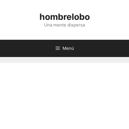
Saltar
al
hombrelobo
contenido
Una mente dispersa
Menú