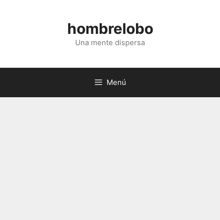
Saltar
al
hombrelobo
contenido
Una mente dispersa
Menú