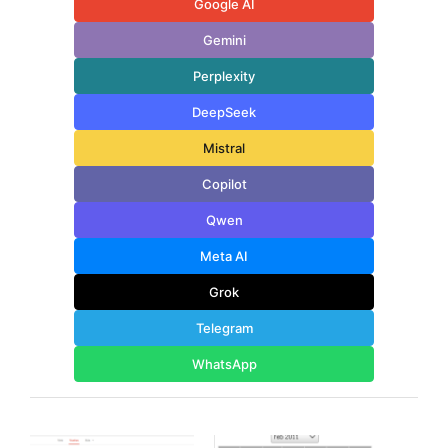
Google AI
Gemini
Perplexity
DeepSeek
Mistral
Copilot
Qwen
Meta AI
Grok
Telegram
WhatsApp