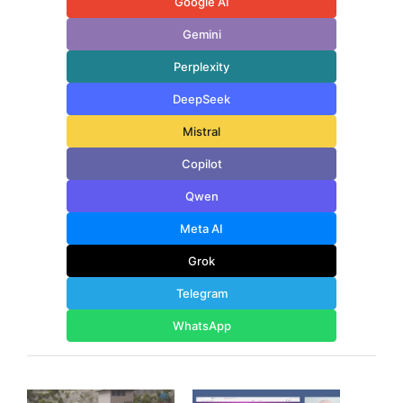
Google AI
Gemini
Perplexity
DeepSeek
Mistral
Copilot
Qwen
Meta AI
Grok
Telegram
WhatsApp