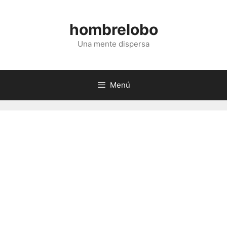
Saltar
al
hombrelobo
contenido
Una mente dispersa
Menú