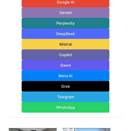
Google AI
Gemini
Perplexity
DeepSeek
Mistral
Copilot
Qwen
Meta AI
Grok
Telegram
WhatsApp