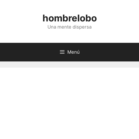
Saltar
al
hombrelobo
contenido
Una mente dispersa
Menú