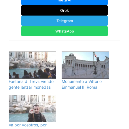
Meta AI
Grok
Telegram
WhatsApp
Fontana di Trevi: viendo
Monumento a Vittorio
gente lanzar monedas
Emmanuel II, Roma
Va por vosotros, por