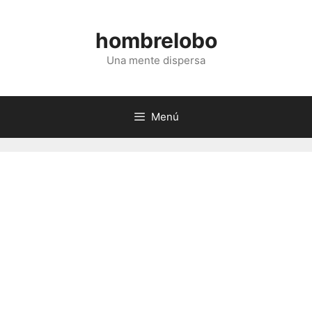
Saltar
al
hombrelobo
contenido
Una mente dispersa
Menú