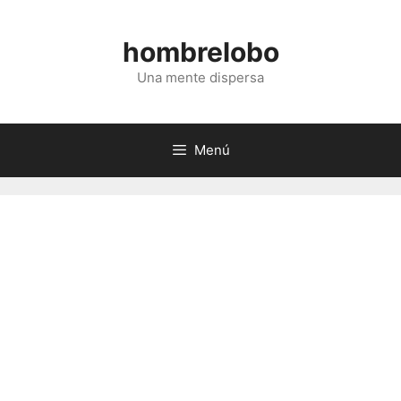
Saltar
al
hombrelobo
contenido
Una mente dispersa
Menú