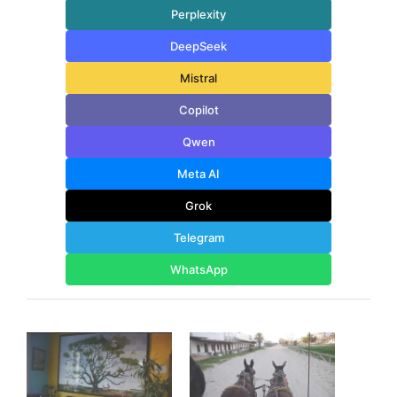
Perplexity
DeepSeek
Mistral
Copilot
Qwen
Meta AI
Grok
Telegram
WhatsApp