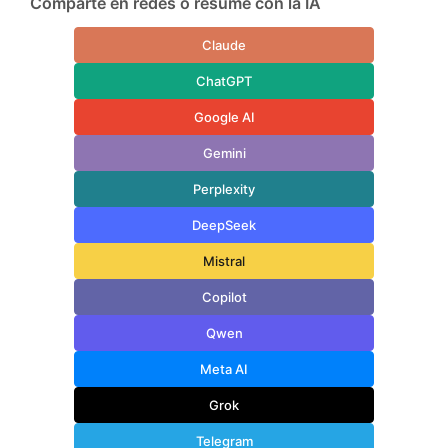
Comparte en redes o resume con la IA
Claude
ChatGPT
Google AI
Gemini
Perplexity
DeepSeek
Mistral
Copilot
Qwen
Meta AI
Grok
Telegram