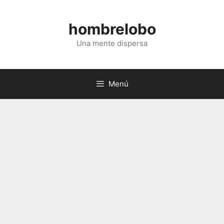
Saltar
al
hombrelobo
contenido
Una mente dispersa
Menú