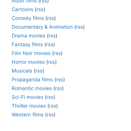
Adult films
(
rss
)
Cartoons
(
rss
)
Comedy films
(
rss
)
Documentary & Animation
(
rss
)
Drama movies
(
rss
)
Fantasy films
(
rss
)
Film Noir movies
(
rss
)
Horror movies
(
rss
)
Musicals
(
rss
)
Propaganda films
(
rss
)
Romantic movies
(
rss
)
Sci-Fi movies
(
rss
)
Thriller movies
(
rss
)
Western films
(
rss
)