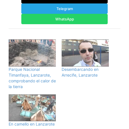
Telegram
WhatsApp
Parque Nacional
Desembarcando en
Timanfaya, Lanzarote,
Arrecife, Lanzarote
comprobando el calor de
la tierra
En camello en Lanzarote