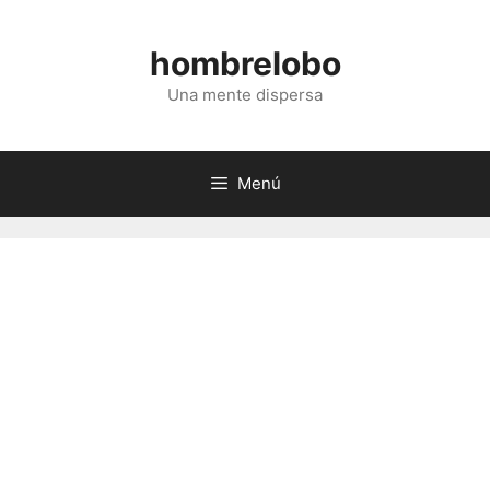
Saltar
al
hombrelobo
contenido
Una mente dispersa
Menú