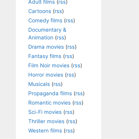
Adult films
(
rss
)
Cartoons
(
rss
)
Comedy films
(
rss
)
Documentary &
Animation
(
rss
)
Drama movies
(
rss
)
Fantasy films
(
rss
)
Film Noir movies
(
rss
)
Horror movies
(
rss
)
Musicals
(
rss
)
Propaganda films
(
rss
)
Romantic movies
(
rss
)
Sci-Fi movies
(
rss
)
Thriller movies
(
rss
)
Western films
(
rss
)