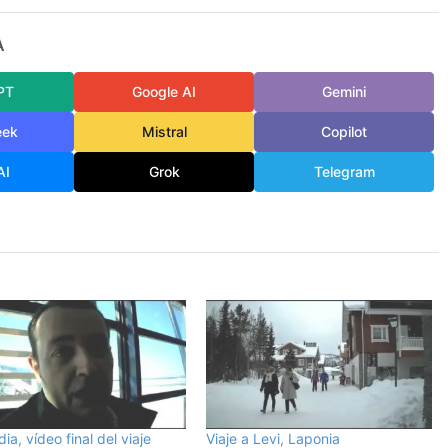
A
PT
Google AI
Gemini
eek
Mistral
Copilot
AI
Grok
Telegram
dia, vídeo final del viaje
Viaje a Levi, Laponia