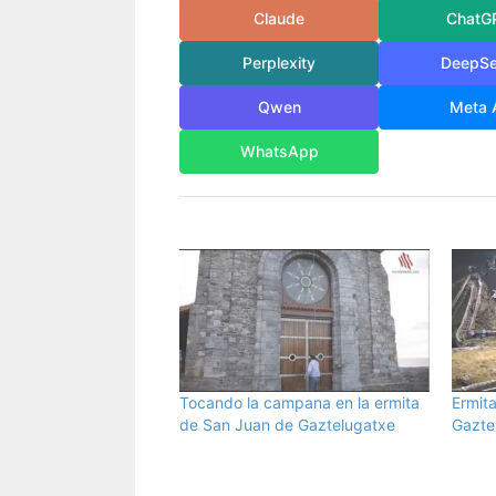
Claude
ChatG
Perplexity
DeepS
Qwen
Meta 
WhatsApp
Tocando la campana en la ermita
Ermit
de San Juan de Gaztelugatxe
Gazte