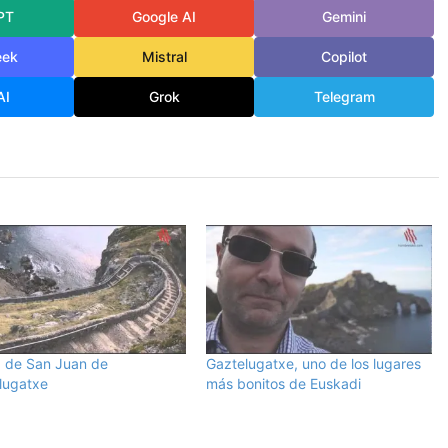
PT
Google AI
Gemini
eek
Mistral
Copilot
AI
Grok
Telegram
a de San Juan de
Gaztelugatxe, uno de los lugares
lugatxe
más bonitos de Euskadi