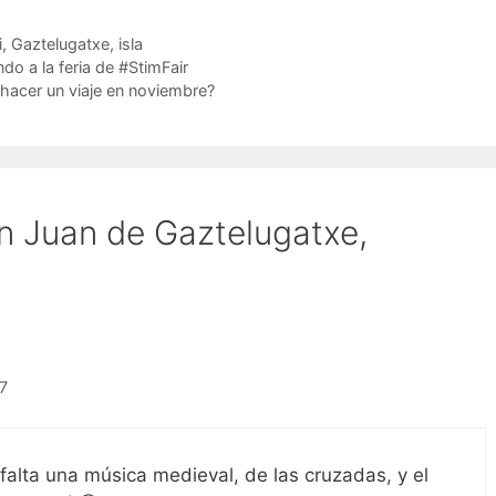
i
,
Gaztelugatxe
,
isla
ndo a la feria de #StimFair
hacer un viaje en noviembre?
n Juan de Gaztelugatxe,
57
lta una música medieval, de las cruzadas, y el