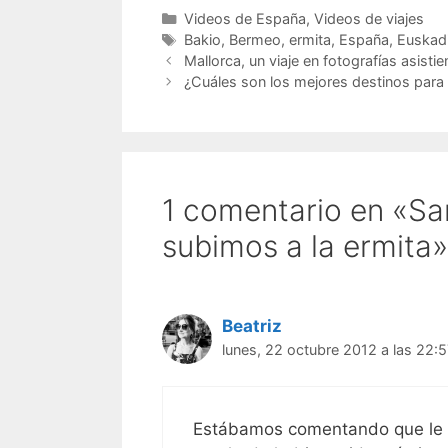
Categorías
Videos de España
,
Videos de viajes
Etiquetas
Bakio
,
Bermeo
,
ermita
,
España
,
Euskad
Mallorca, un viaje en fotografías asistie
¿Cuáles son los mejores destinos para 
1 comentario en «Sa
subimos a la ermita»
Beatriz
lunes, 22 octubre 2012 a las 22:
Estábamos comentando que le fa