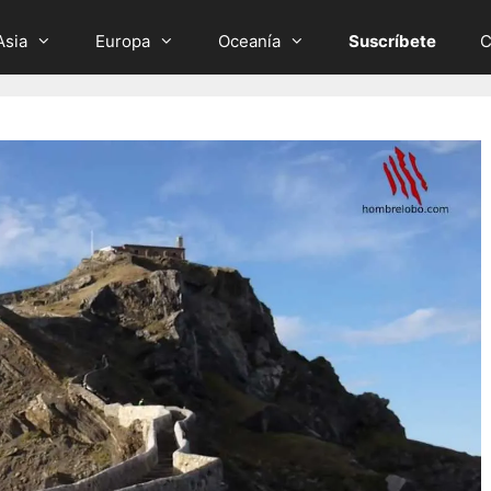
Asia
Europa
Oceanía
Suscríbete
C