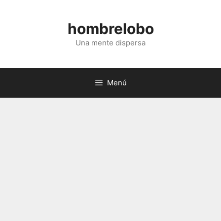
Saltar
al
hombrelobo
contenido
Una mente dispersa
Menú