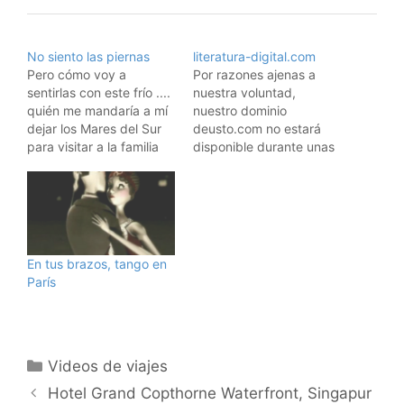
No siento las piernas
literatura-digital.com
Pero cómo voy a
Por razones ajenas a
sentirlas con este frío ....
nuestra voluntad,
quién me mandaría a mí
nuestro dominio
dejar los Mares del Sur
deusto.com no estará
para visitar a la familia
disponible durante unas
.... bueno, al menos
pocas semanas.Mientras
espero estar dentro de
arreglamos el problema,
poco escribiendo este
por favor cambiad
blog desde el Paraiso ....
vuestros enlaces a ,
el que no se consuela es
donde aparece íntegro
que no quiere ....…
todo el contenido del
En tus brazos, tango en
sitio.Lamentamos los
París
inconvenientes que esto
os pueda
causar.Saludos, Que
serio me ha quedado,
Categorías
¿no? Bueno, es que…
Videos de viajes
Hotel Grand Copthorne Waterfront, Singapur