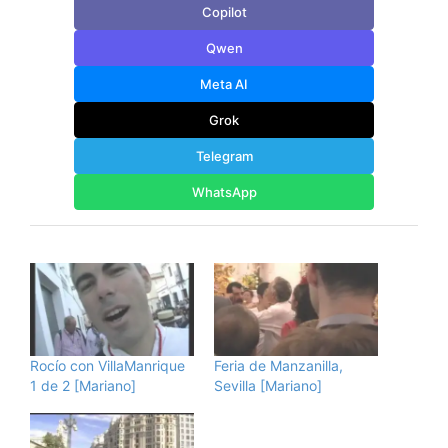
Copilot
Qwen
Meta AI
Grok
Telegram
WhatsApp
Rocío con VillaManrique
Feria de Manzanilla,
1 de 2 [Mariano]
Sevilla [Mariano]