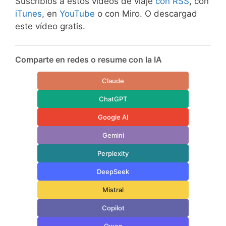
Suscribíos a estos videos de viaje
con RSS
, con
iTunes
, en
YouTube
o con Miro. O descargad
este vídeo gratis.
Comparte en redes o resume con la IA
Claude
ChatGPT
Google AI
Gemini
Perplexity
DeepSeek
Mistral
Copilot