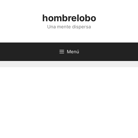
Saltar
al
hombrelobo
contenido
Una mente dispersa
Menú