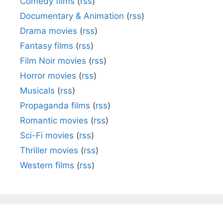
Comedy films
(
rss
)
Documentary & Animation
(
rss
)
Drama movies
(
rss
)
Fantasy films
(
rss
)
Film Noir movies
(
rss
)
Horror movies
(
rss
)
Musicals
(
rss
)
Propaganda films
(
rss
)
Romantic movies
(
rss
)
Sci-Fi movies
(
rss
)
Thriller movies
(
rss
)
Western films
(
rss
)