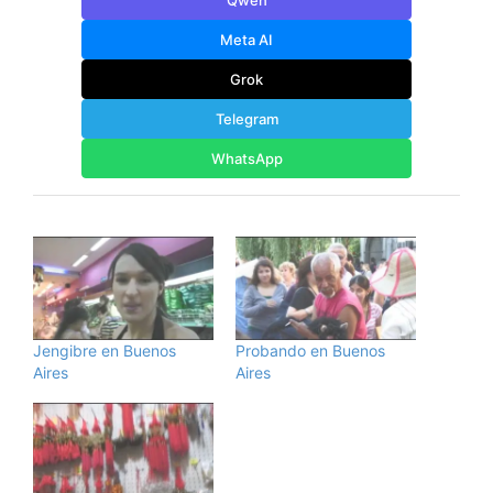
Qwen
Meta AI
Grok
Telegram
WhatsApp
Jengibre en Buenos
Probando en Buenos
Aires
Aires