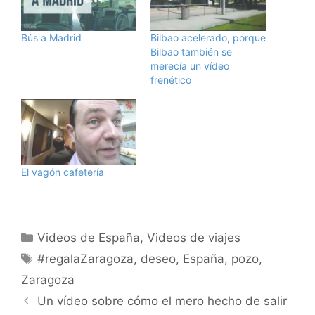
Bús a Madrid
Bilbao acelerado, porque
Bilbao también se
merecía un vídeo
frenético
El vagón cafetería
Categorías
Videos de España
,
Videos de viajes
Etiquetas
#regalaZaragoza
,
deseo
,
España
,
pozo
,
Zaragoza
Un vídeo sobre cómo el mero hecho de salir