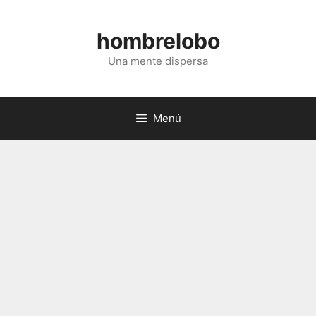
Saltar
al
hombrelobo
contenido
Una mente dispersa
Menú