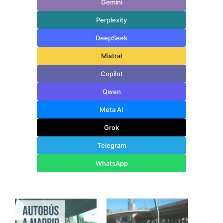
Gemini
Perplexity
DeepSeek
Mistral
Copilot
Qwen
Meta AI
Grok
Telegram
WhatsApp