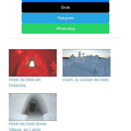
Grok
Telegram
WhatsApp
Hotel de hielo en
Icium, la ciudad de hielo
Finlandia
Hotel de hielo Snow
Village, en Lainio