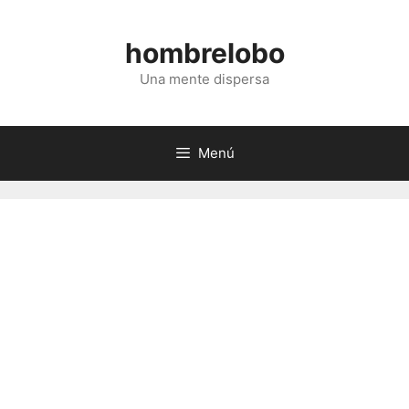
Saltar
al
hombrelobo
contenido
Una mente dispersa
Menú