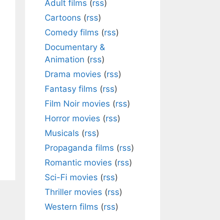
Adult films
(
rss
)
Cartoons
(
rss
)
Comedy films
(
rss
)
Documentary &
Animation
(
rss
)
Drama movies
(
rss
)
Fantasy films
(
rss
)
Film Noir movies
(
rss
)
Horror movies
(
rss
)
Musicals
(
rss
)
Propaganda films
(
rss
)
Romantic movies
(
rss
)
Sci-Fi movies
(
rss
)
Thriller movies
(
rss
)
Western films
(
rss
)