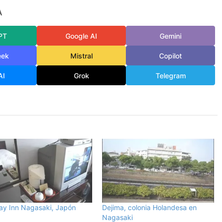
A
PT
Google AI
Gemini
eek
Mistral
Copilot
AI
Grok
Telegram
ay Inn Nagasaki, Japón
Dejima, colonia Holandesa en
Nagasaki