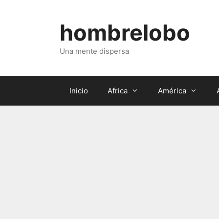
Saltar
al
hombrelobo
contenido
Una mente dispersa
Inicio
Africa
América