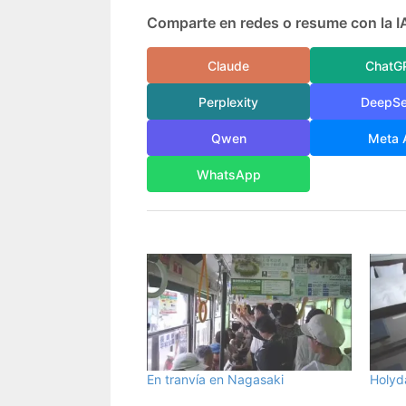
Comparte en redes o resume con la I
Claude
ChatG
Perplexity
DeepS
Qwen
Meta 
WhatsApp
En tranvía en Nagasaki
Holyd