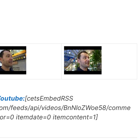
Youtube:
[cetsEmbedRSS
.com/feeds/api/videos/BnNIoZWoe58/comme
or=0 itemdate=0 itemcontent=1]