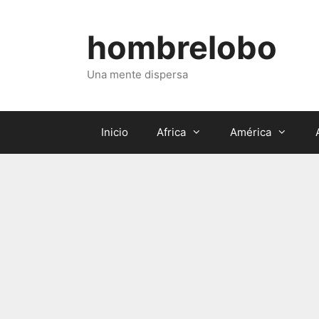
Saltar
al
hombrelobo
contenido
Una mente dispersa
Inicio
Africa
América