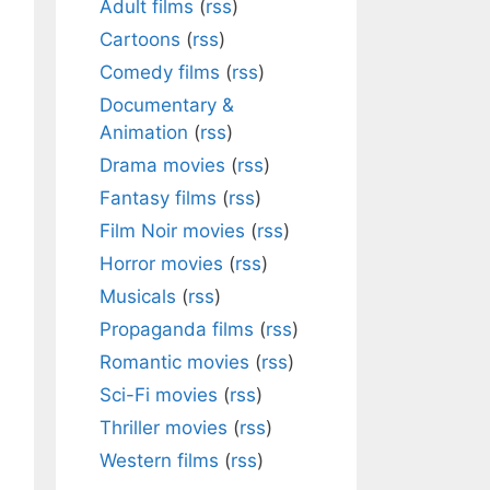
Adult films
(
rss
)
Cartoons
(
rss
)
Comedy films
(
rss
)
Documentary &
Animation
(
rss
)
Drama movies
(
rss
)
Fantasy films
(
rss
)
Film Noir movies
(
rss
)
Horror movies
(
rss
)
Musicals
(
rss
)
Propaganda films
(
rss
)
Romantic movies
(
rss
)
Sci-Fi movies
(
rss
)
Thriller movies
(
rss
)
Western films
(
rss
)