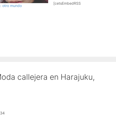
[cetsEmbedRSS
: otro mundo
id="http://gdata.youtube.com/fee
ds/api/videos/WXGe6AJQf5E/co
mments" itemcount=0
itemauthor=0 itemdate=0
itemcontent=1] Descarga este
vídeo.
oda callejera en Harajuku,
:34