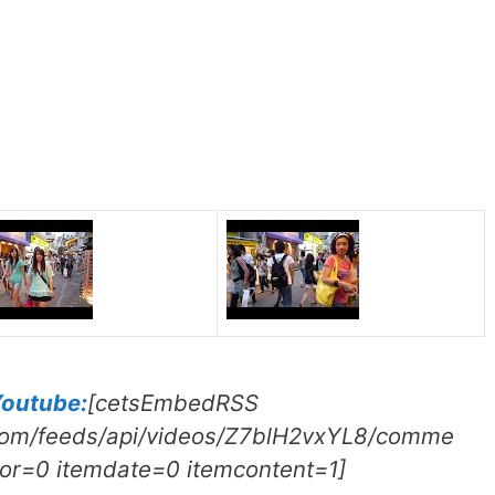
Youtube:
[cetsEmbedRSS
.com/feeds/api/videos/Z7blH2vxYL8/comme
or=0 itemdate=0 itemcontent=1]