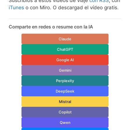
Suscribíos a estos videos de viaje
con RSS
, con
iTunes
o con Miro. O descargad el vídeo gratis.
Comparte en redes o resume con la IA
Claude
ChatGPT
Google AI
Gemini
Perplexity
DeepSeek
Mistral
Copilot
Qwen