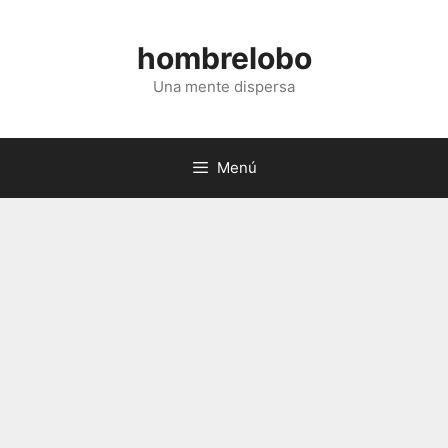
Saltar
al
hombrelobo
contenido
Una mente dispersa
Menú