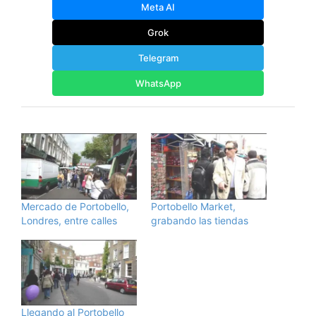
Meta AI
Grok
Telegram
WhatsApp
Mercado de Portobello,
Portobello Market,
Londres, entre calles
grabando las tiendas
Llegando al Portobello