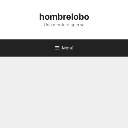
Saltar
al
hombrelobo
contenido
Una mente dispersa
Menú