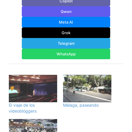
Copilot
Qwen
Meta AI
Grok
Telegram
WhatsApp
El viaje de los
Málaga, paseando
videobloggers