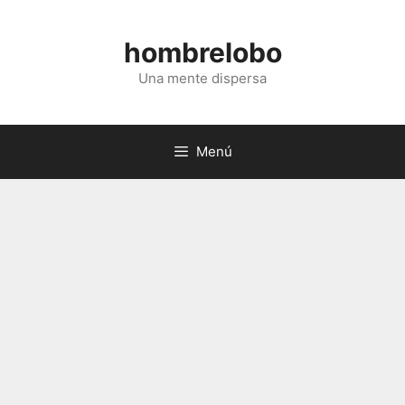
Saltar
al
hombrelobo
contenido
Una mente dispersa
Menú