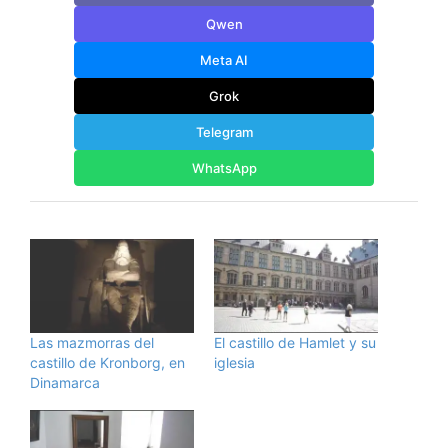
Qwen
Meta AI
Grok
Telegram
WhatsApp
Las mazmorras del
El castillo de Hamlet y su
castillo de Kronborg, en
iglesia
Dinamarca