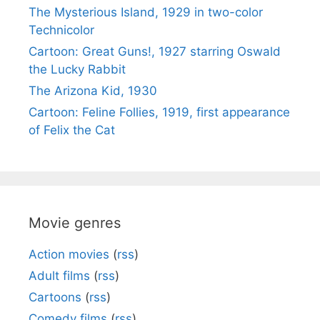
The Mysterious Island, 1929 in two-color
Technicolor
Cartoon: Great Guns!, 1927 starring Oswald
the Lucky Rabbit
The Arizona Kid, 1930
Cartoon: Feline Follies, 1919, first appearance
of Felix the Cat
Movie genres
Action movies
(
rss
)
Adult films
(
rss
)
Cartoons
(
rss
)
Comedy films
(
rss
)