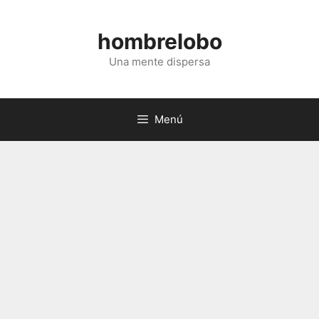
Saltar
al
hombrelobo
contenido
Una mente dispersa
Menú