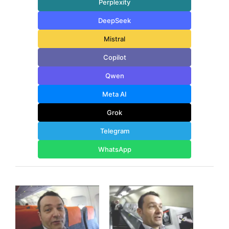
Perplexity
DeepSeek
Mistral
Copilot
Qwen
Meta AI
Grok
Telegram
WhatsApp