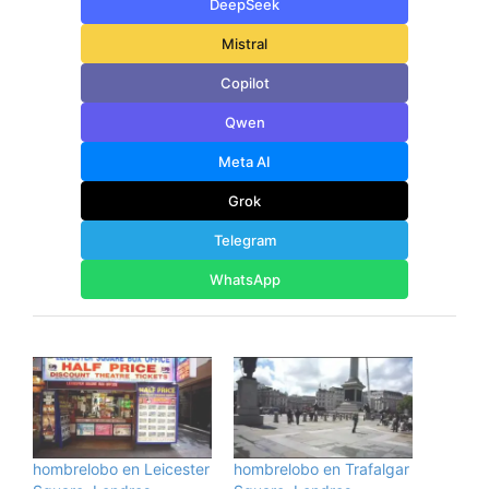
DeepSeek
Mistral
Copilot
Qwen
Meta AI
Grok
Telegram
WhatsApp
hombrelobo en Leicester
hombrelobo en Trafalgar