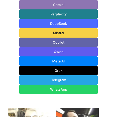
Gemini
Perplexity
DeepSeek
Mistral
Copilot
Qwen
Meta AI
Grok
Telegram
WhatsApp