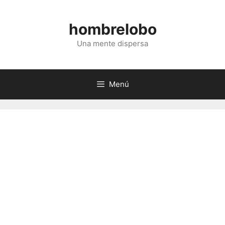
Saltar
al
hombrelobo
contenido
Una mente dispersa
Menú