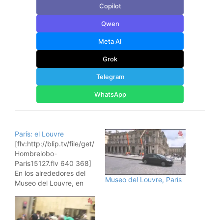
Copilot
Qwen
Meta AI
Grok
Telegram
WhatsApp
París: el Louvre
[flv:http://blip.tv/file/get/
Hombrelobo-
Paris15127.flv 640 368]
En los alrededores del
Museo del Louvre, París
Museo del Louvre, en
París, y grabando la
pirámide de cristal de la
entrada. Insertar vídeo