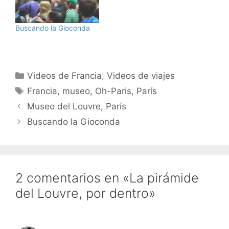
en tu página: Suscribiros
a los video feeds RSS:
Suscríbete a los vídeos
Buscando la Gioconda
de viajes de hombrelobo
Para iPods y AppleTVs,
usad iTunes: Y para
suscribiros al…
Categorías
Videos de Francia
,
Videos de viajes
Etiquetas
Francia
,
museo
,
Oh-Paris
,
París
Museo del Louvre, París
Buscando la Gioconda
2 comentarios en «La pirámide
del Louvre, por dentro»