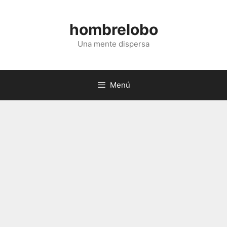
Saltar
al
hombrelobo
contenido
Una mente dispersa
Menú