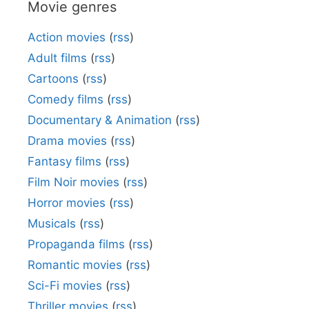
Movie genres
Action movies
(
rss
)
Adult films
(
rss
)
Cartoons
(
rss
)
Comedy films
(
rss
)
Documentary & Animation
(
rss
)
Drama movies
(
rss
)
Fantasy films
(
rss
)
Film Noir movies
(
rss
)
Horror movies
(
rss
)
Musicals
(
rss
)
Propaganda films
(
rss
)
Romantic movies
(
rss
)
Sci-Fi movies
(
rss
)
Thriller movies
(
rss
)