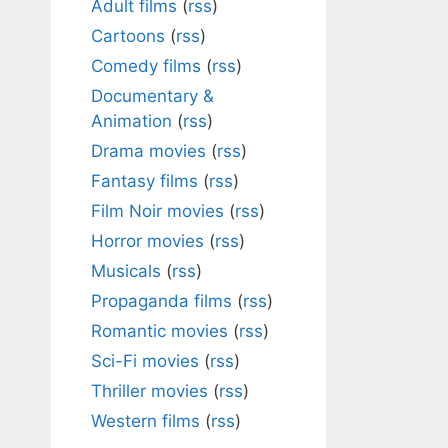
Adult films
(
rss
)
Cartoons
(
rss
)
Comedy films
(
rss
)
Documentary &
Animation
(
rss
)
Drama movies
(
rss
)
Fantasy films
(
rss
)
Film Noir movies
(
rss
)
Horror movies
(
rss
)
Musicals
(
rss
)
Propaganda films
(
rss
)
Romantic movies
(
rss
)
Sci-Fi movies
(
rss
)
Thriller movies
(
rss
)
Western films
(
rss
)