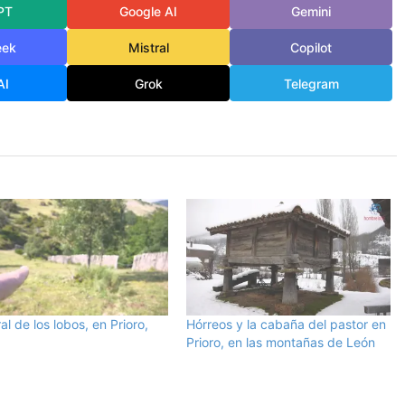
PT
Google AI
Gemini
eek
Mistral
Copilot
AI
Grok
Telegram
ral de los lobos, en Prioro,
Hórreos y la cabaña del pastor en
Prioro, en las montañas de León