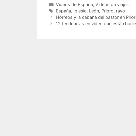
Categorías
Videos de España
,
Videos de viajes
Etiquetas
España
,
Iglesia
,
León
,
Prioro
,
rayo
Hórreos y la cabaña del pastor en Prio
12 tendencias en vídeo que están haci