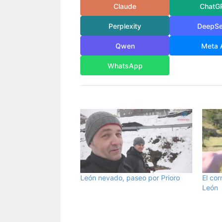
Claude
ChatG
Perplexity
DeepS
Qwen
Meta 
WhatsApp
León nevado, paseo por Prioro
El cor
León