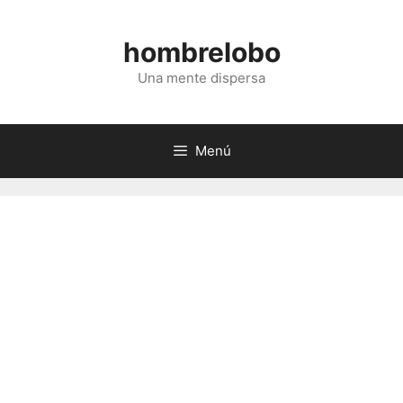
Saltar
al
hombrelobo
contenido
Una mente dispersa
Menú