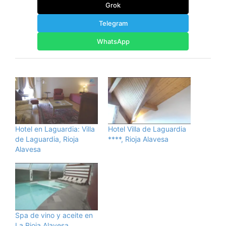
Grok
Telegram
WhatsApp
Hotel en Laguardia: Villa
Hotel Villa de Laguardia
de Laguardia, Rioja
****, Rioja Alavesa
Alavesa
Spa de vino y aceite en
La Rioja Alavesa