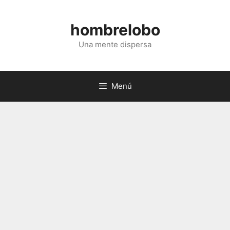
Saltar
al
hombrelobo
contenido
Una mente dispersa
Menú