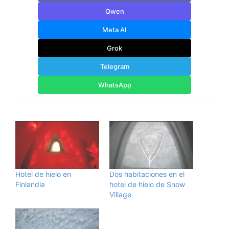
Qwen
Meta AI
Grok
Telegram
WhatsApp
Hotel de hielo en
Dos habitaciones en el
Finlandia
hotel de hielo de Snow
Village